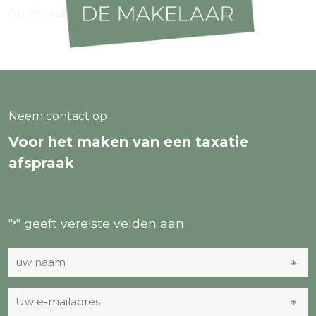
op te vragen.
Neem contact op
Voor het maken van een taxatie
afspraak
"
" geeft vereiste velden aan
*
uw
*
*
naam
Uw
*
*
*