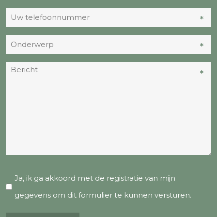
e-
Uw
*
*
mailadres
telefoonnummer
*
Onderwerp
*
*
*
*
Bericht
*
*
*
Ja, ik ga akkoord met de registratie van mijn
gegevens om dit formulier te kunnen versturen.